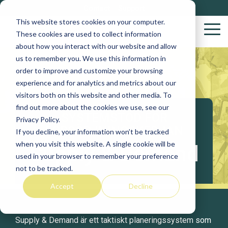
Skip
Contact
Support
to
This website stores cookies on your computer.
the
Tog
These cookies are used to collect information
main
Me
about how you interact with our website and allow
content.
us to remember you. We use this information in
Wood
S
order to improve and customize your browsing
Purchasing
S
experience and for analytics and metrics about our
Solutions
visitors both on this website and other media. To
find out more about the cookies we use, see our
Yar
SYSTEMSTÖD FÖR
Privacy Policy.
VACS
FÖRSÖRJNINGSKEDJAN
If you decline, your information won’t be tracked
Log
when you visit this website. A single cookie will be
Supply & Demand
Stakeholder
used in your browser to remember your preference
Biob
not to be tracked.
Procurement
Accept
Decline
Sup
Supply & Demand är ett taktiskt planeringssystem som