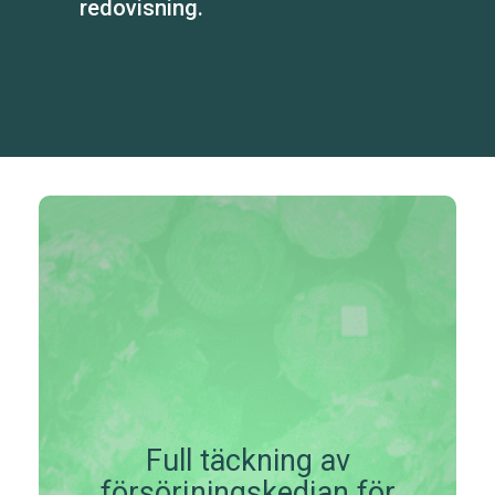
redovisning.
Full täckning av
försörjningskedjan för