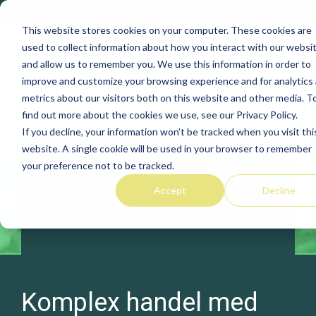
Skip
Contact
Support
to
This website stores cookies on your computer. These cookies are
the
Tog
used to collect information about how you interact with our websi
main
Me
and allow us to remember you. We use this information in order to
content.
improve and customize your browsing experience and for analytics
Wood
metrics about our visitors both on this website and other media. T
Purchasing
find out more about the cookies we use, see our Privacy Policy.
Solutions
If you decline, your information won’t be tracked when you visit thi
website. A single cookie will be used in your browser to remember
LÖSNINGAR FÖR INKÖP AV
your preference not to be tracked.
VACS
SKOGLIG RÅVARA
Accept
Decline
VACS
Stakeholder
Procurement
Komplex handel med